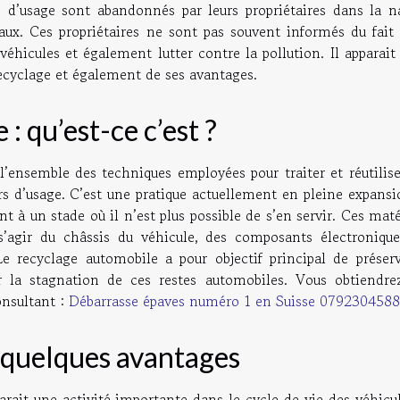
’usage sont abandonnés par leurs propriétaires dans la na
x. Ces propriétaires ne sont pas souvent informés du fait q
véhicules et également lutter contre la pollution. Il apparai
recyclage et également de ses avantages.
: qu’est-ce c’est ?
’ensemble des techniques employées pour traiter et réutilise
s d’usage. C’est une pratique actuellement en pleine expansi
t à un stade où il n’est plus possible de s’en servir. Ces mat
 s’agir du châssis du véhicule, des composants électronique
Le recyclage automobile a pour objectif principal de préserv
r la stagnation de ces restes automobiles. Vous obtiendre
onsultant :
Débarrasse épaves numéro 1 en Suisse 0792304588
 quelques avantages
arait une activité importante dans le cycle de vie des véhicu