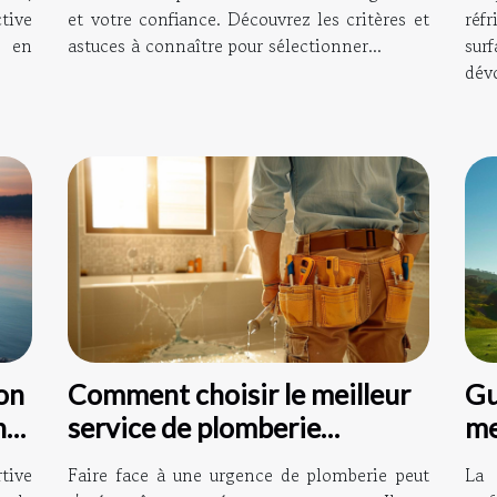
tive
et votre confiance. Découvrez les critères et
réf
t en
astuces à connaître pour sélectionner...
sur
dévo
ion
Comment choisir le meilleur
Gu
ns
service de plomberie
me
d'urgence
ad
tive
Faire face à une urgence de plomberie peut
La 