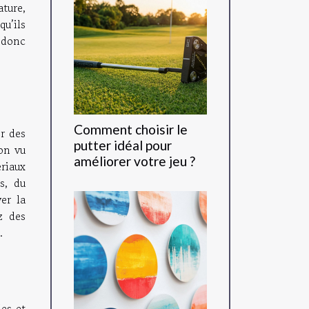
ture,
u’ils
t donc
Comment choisir le
r des
putter idéal pour
on vu
améliorer votre jeu ?
ériaux
s, du
er la
z des
.
les et