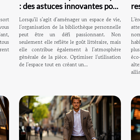
re
: des astuces innovantes pour
du
organiser sa bibliothèque
L'è
sort
Lorsqu'il s'agit d'aménager un espace de vie,
personnelle
att
vous
l'organisation de la bibliothèque personnelle
nom
ant,
peut être un défi passionnant. Non
hab
tous
seulement elle reflète le goût littéraire, mais
plu
vrent
elle contribue également à l'atmosphère
éco
générale de la pièce. Optimiser l'utilisation
alt
de l'espace tout en créant un...
alli