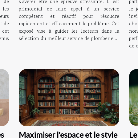
r de
s'avérer être une épreuve stressante. Il est
parf
les
primordial de faire appel à un service
le 
eurs
compétent et réactif pour résoudre
inv
t de
rapidement et efficacement le problème. Cet
cho
 cet
exposé vise à guider les lecteurs dans la
no
enus
sélection du meilleur service de plomberie...
per
de c
Le
és
Maximiser l'espace et le style