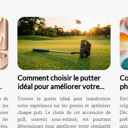
Comment choisir le putter
Co
idéal pour améliorer votre
ph
jeu ?
ma
e de
Trouver le putter idéal peut transformer
Env
 les
votre expérience sur les greens et optimiser
ori
lorer
chaque putt. Le choix de cet accessoire de
Déc
les
golf, souvent sous-estimé, est pourtant
pré
ées,
déterminant pour améliorer votre régularité
uni