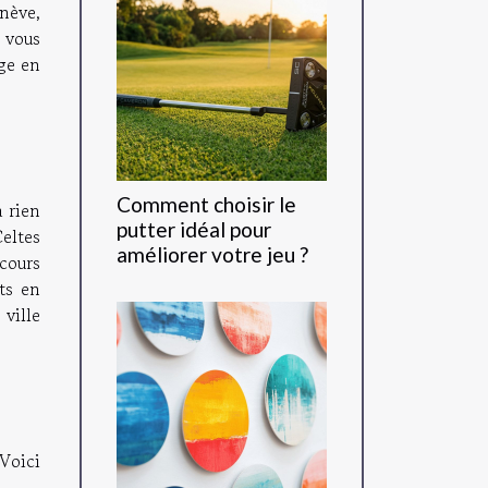
enève,
 vous
age en
Comment choisir le
à rien
putter idéal pour
Celtes
améliorer votre jeu ?
 cours
its en
 ville
 Voici