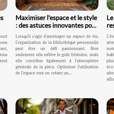
Le
és
Maximiser l'espace et le style
re
: des astuces innovantes pour
du
organiser sa bibliothèque
L'è
sort
Lorsqu'il s'agit d'aménager un espace de vie,
personnelle
att
vous
l'organisation de la bibliothèque personnelle
nom
ant,
peut être un défi passionnant. Non
hab
tous
seulement elle reflète le goût littéraire, mais
plu
vrent
elle contribue également à l'atmosphère
éco
générale de la pièce. Optimiser l'utilisation
alt
de l'espace tout en créant un...
alli