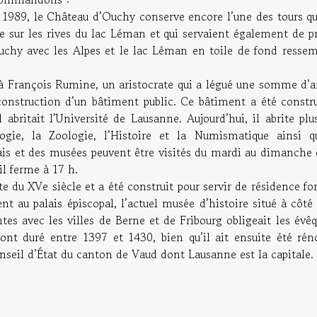
 1989, le Château d’Ouchy conserve encore l’une des tours qu
re sur les rives du lac Léman et qui servaient également de p
uchy avec les Alpes et le lac Léman en toile de fond ressem
 à François Rumine, un aristocrate qui a légué une somme d’a
construction d’un bâtiment public. Ce bâtiment a été constru
 abritait l’Université de Lausanne. Aujourd’hui, il abrite plu
ogie, la Zoologie, l’Histoire et la Numismatique ainsi q
alais et des musées peuvent être visités du mardi au dimanche
il ferme à 17 h.
du XVe siècle et a été construit pour servir de résidence for
ient au palais épiscopal, l’actuel musée d’histoire situé à côté
tes avec les villes de Berne et de Fribourg obligeait les évê
 ont duré entre 1397 et 1430, bien qu’il ait ensuite été rén
 Conseil d’État du canton de Vaud dont Lausanne est la capitale.