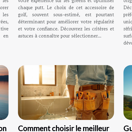
 les
votre expérience sur les greens et optimiser
ori
lorer
chaque putt. Le choix de cet accessoire de
Déc
les
golf, souvent sous-estimé, est pourtant
pré
ées,
déterminant pour améliorer votre régularité
uni
tive
et votre confiance. Découvrez les critères et
réf
t en
astuces à connaître pour sélectionner...
sur
dévo
ion
Comment choisir le meilleur
Gu