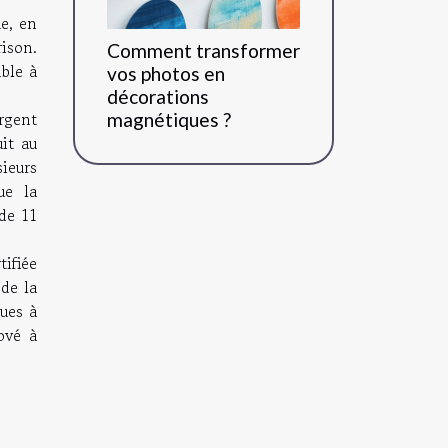
e, en
rison.
Comment transformer
ble à
vos photos en
décorations
rgent
magnétiques ?
it au
sieurs
ue la
 de 11
tifiée
 de la
ques à
ové à