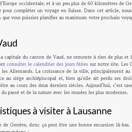
 d’Europe occidentale, et à un peu plus de 60 kilomètres de G
e pour compléter un voyage en Suisse. Dans cet article, nous
fin que vous puissiez planifier au maximum votre prochain voy
 Vaud
i la capitale du canton de Vaud, ne remonte à rien de plus et 
uvez
consulter le calendrier des jours féries
sur notre site. Les 
, les Allemands. La croissance de la ville, principalement au
âce au siège archiépiscopal et, bien qu’elle ait perdu ses dro
ître au cours des deux derniers siècles. Aujourd’hui, c’est une
t du passé et de la nature avec les musées les plus modernes.
ristiques à visiter à Lausanne
oche de Genève, donc ça peut être une bonne excursion là-bas.
recommandons :