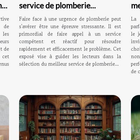
ns
service de plomberie
me
d'urgence
ad
tive
Faire face à une urgence de plomberie peut
La 
r de
s'avérer être une épreuve stressante. Il est
parf
les
primordial de faire appel à un service
le 
eurs
compétent et réactif pour résoudre
inv
t de
rapidement et efficacement le problème. Cet
cho
 cet
exposé vise à guider les lecteurs dans la
no
enus
sélection du meilleur service de plomberie...
per
de c