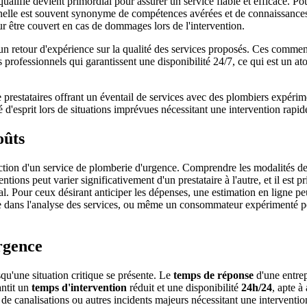
lifié devient primordial pour assurer un service fiable et efficace. Pour c
onnelle est souvent synonyme de compétences avérées et de connaissances 
ur être couvert en cas de dommages lors de l'intervention.
ir un retour d'expérience sur la qualité des services proposés. Ces comm
 des professionnels qui garantissent une disponibilité 24/7, ce qui est un
prestataires offrant un éventail de services avec des plombiers expérime
 d'esprit lors de situations imprévues nécessitant une intervention rapide
oûts
ection d'un service de plomberie d'urgence. Comprendre les modalités de f
tions peut varier significativement d'un prestataire à l'autre, et il est pri
timal. Pour ceux désirant anticiper les dépenses, une estimation en ligne
se dans l'analyse des services, ou même un consommateur expérimenté pou
rgence
qu'une situation critique se présente. Le
temps de réponse
d'une entrepr
antit un
temps d'intervention
réduit et une disponibilité
24h/24
, apte à
s de canalisations ou autres incidents majeurs nécessitant une interventi