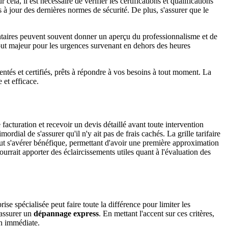
ela, il est nécessaire de vérifier les certifications et qualifications
à jour des dernières normes de sécurité. De plus, s'assurer que le
entaires peuvent souvent donner un aperçu du professionnalisme et de
 atout majeur pour les urgences survenant en dehors des heures
ntés et certifiés, prêts à répondre à vos besoins à tout moment. La
 et efficace.
acturation et recevoir un devis détaillé avant toute intervention
mordial de s'assurer qu'il n'y ait pas de frais cachés. La grille tarifaire
 peut s'avérer bénéfique, permettant d'avoir une première approximation
rrait apporter des éclaircissements utiles quant à l'évaluation des
ise spécialisée peut faire toute la différence pour limiter les
 assurer un
dépannage express
. En mettant l'accent sur ces critères,
on immédiate.