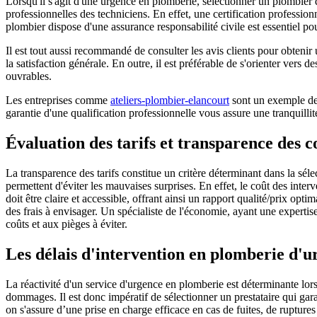
Lorsqu'il s'agit d'une urgence en plomberie, sélectionner un plombier qua
professionnelles des techniciens. En effet, une certification professi
plombier dispose d'une assurance responsabilité civile est essentiel po
Il est tout aussi recommandé de consulter les avis clients pour obten
la satisfaction générale. En outre, il est préférable de s'orienter vers
ouvrables.
Les entreprises comme
ateliers-plombier-elancourt
sont un exemple de 
garantie d'une qualification professionnelle vous assure une tranquillité
Évaluation des tarifs et transparence des c
La transparence des tarifs constitue un critère déterminant dans la sél
permettent d'éviter les mauvaises surprises. En effet, le coût des interven
doit être claire et accessible, offrant ainsi un rapport qualité/prix op
des frais à envisager. Un spécialiste de l'économie, ayant une experti
coûts et aux pièges à éviter.
Les délais d'intervention en plomberie d'u
La réactivité d'un service d'urgence en plomberie est déterminante lors
dommages. Il est donc impératif de sélectionner un prestataire qui gar
on s'assure d’une prise en charge efficace en cas de fuites, de rupture