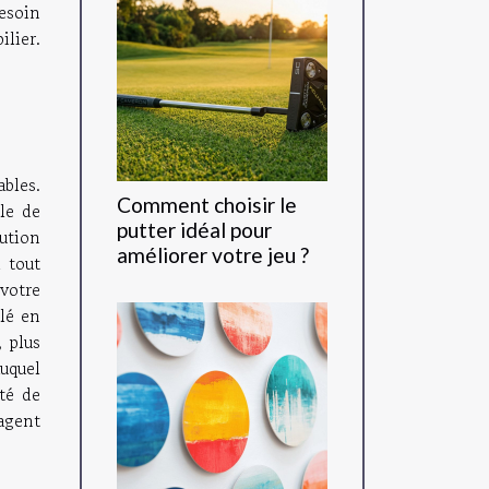
besoin
lier.
bles.
Comment choisir le
le de
putter idéal pour
lution
améliorer votre jeu ?
 tout
votre
clé en
 plus
auquel
té de
agent