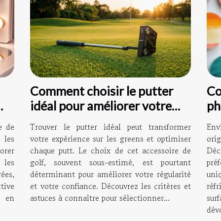
Comment choisir le putter
Co
idéal pour améliorer votre
ph
jeu ?
ma
e de
Trouver le putter idéal peut transformer
Env
 les
votre expérience sur les greens et optimiser
ori
lorer
chaque putt. Le choix de cet accessoire de
Déc
les
golf, souvent sous-estimé, est pourtant
pré
ées,
déterminant pour améliorer votre régularité
uni
tive
et votre confiance. Découvrez les critères et
réf
t en
astuces à connaître pour sélectionner...
sur
dévo