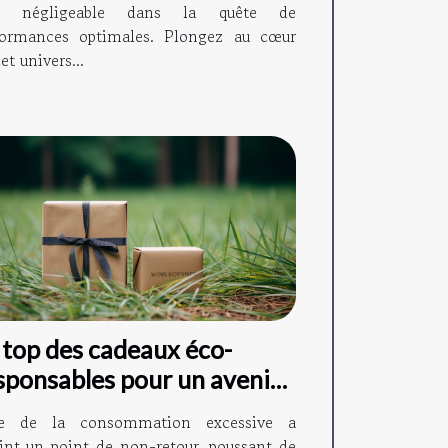
n négligeable dans la quête de
formances optimales. Plongez au cœur
et univers...
 top des cadeaux éco-
sponsables pour un avenir
rable
re de la consommation excessive a
eint un point de non-retour, poussant de