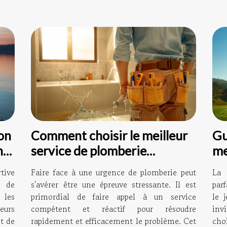
ion
Comment choisir le meilleur
Gu
ns
service de plomberie
me
d'urgence
ad
tive
Faire face à une urgence de plomberie peut
La 
r de
s'avérer être une épreuve stressante. Il est
parf
les
primordial de faire appel à un service
le 
eurs
compétent et réactif pour résoudre
inv
t de
rapidement et efficacement le problème. Cet
cho