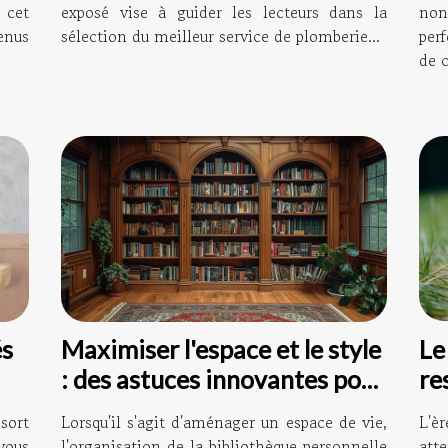
 cet
exposé vise à guider les lecteurs dans la
no
enus
sélection du meilleur service de plomberie...
per
de c
Le
és
Maximiser l'espace et le style
re
: des astuces innovantes pour
du
organiser sa bibliothèque
L'è
sort
Lorsqu'il s'agit d'aménager un espace de vie,
personnelle
att
vous
l'organisation de la bibliothèque personnelle