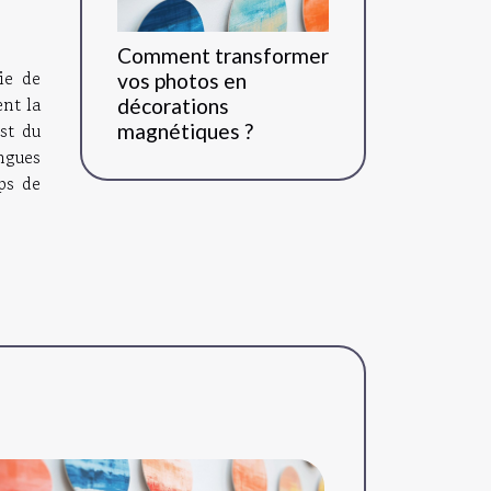
Comment transformer
ie de
vos photos en
ent la
décorations
st du
magnétiques ?
ongues
mps de