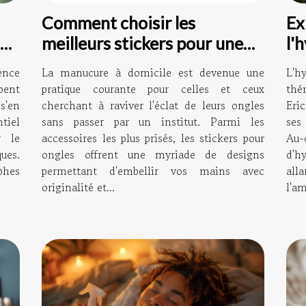
Comment choisir les
Ex
meilleurs stickers pour une
l'
manucure maison ?
le
ence
La manucure à domicile est devenue une
L'h
bent
pratique courante pour celles et ceux
thé
s'en
cherchant à raviver l'éclat de leurs ongles
Eric
tiel
sans passer par un institut. Parmi les
ses
r le
accessoires les plus prisés, les stickers pour
Au-
ues.
ongles offrent une myriade de designs
d'h
phes
permettant d'embellir vos mains avec
al
originalité et...
l'am