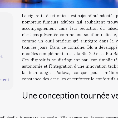
La cigarette électronique est aujourd’hui adoptée 
nombreux fumeurs adultes qui souhaitent trouv
accompagnement dans leur réduction du tabac.
n’est pas présentée comme une solution radicale,
comme un outil pratique qui s’intègre dans la v
tous les jours. Dans ce domaine, Blu a développé
modèles complémentaires : la Blu 2.0 et le Blu Ba
rt
Ces dispositifs se distinguent par leur simplicité
autonomie et l’intégration d’une innovation techn
la technologie Purlava, conçue pour amélior
constance des capsules et renforcer le confort d’u
ement
Une conception tournée v
reil facile à prendre en main. Elle adopte un format compa