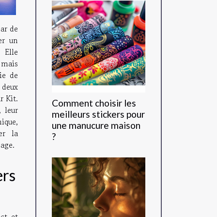
par de
er un
 Elle
 mais
ie de
 deux
r Kit.
Comment choisir les
, leur
meilleurs stickers pour
ique,
une manucure maison
er la
?
sage.
ers
ct et