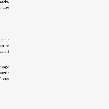
able.
à une
e pour
entre
areil
 usage
ouvrir
é aux