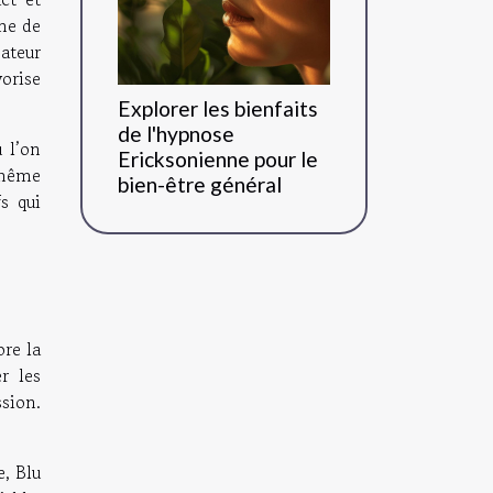
me de
ateur
vorise
Explorer les bienfaits
de l'hypnose
 l’on
Ericksonienne pour le
 même
bien-être général
fs qui
ore la
r les
sion.
e, Blu