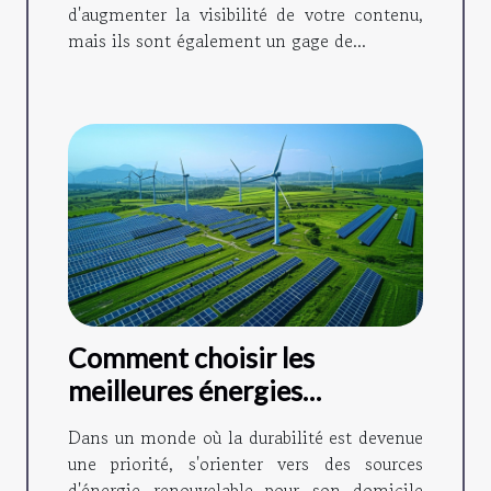
d'augmenter la visibilité de votre contenu,
mais ils sont également un gage de...
Comment choisir les
meilleures énergies
renouvelables pour votre
Dans un monde où la durabilité est devenue
domicile
une priorité, s'orienter vers des sources
d'énergie renouvelable pour son domicile