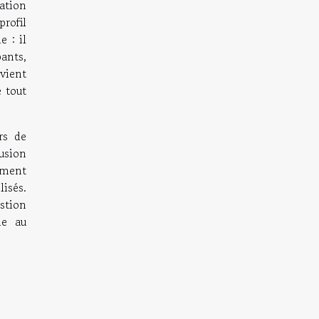
ation
rofil
e : il
ants,
nvient
e tout
rs de
usion
ement
lisés.
stion
ie au