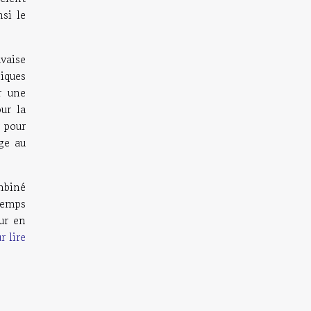
si le
vaise
miques
r une
ur la
 pour
ge au
mbiné
 temps
ur en
r lire