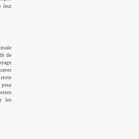
e leur
imale
ndé de
oyage
raver
reste
 pour
gestes
r les