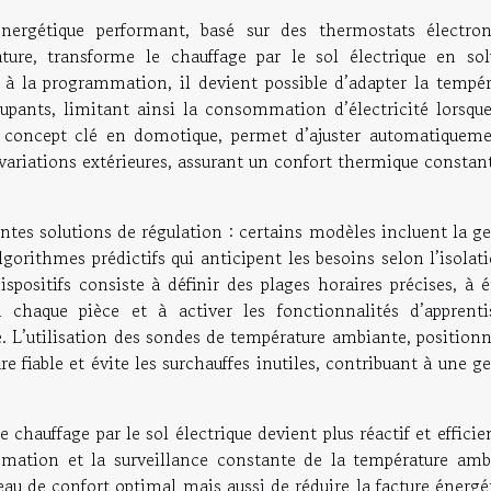
nergétique performant, basé sur des thermostats électron
re, transforme le chauffage par le sol électrique en sol
 à la programmation, il devient possible d’adapter la tempér
pants, limitant ainsi la consommation d’électricité lorsque
e, concept clé en domotique, permet d’ajuster automatiqueme
variations extérieures, assurant un confort thermique constan
tes solutions de régulation : certains modèles incluent la ge
algorithmes prédictifs qui anticipent les besoins selon l’isolat
positifs consiste à définir des plages horaires précises, à é
chaque pièce et à activer les fonctionnalités d’apprenti
 L’utilisation des sondes de température ambiante, positionn
e fiable et évite les surchauffes inutiles, contribuant à une g
 chauffage par le sol électrique devient plus réactif et efficie
mmation et la surveillance constante de la température amb
 de confort optimal mais aussi de réduire la facture énergét