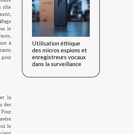
n rôle
ment,
ffage
us le
aces,
eure à
Utilisation éthique
urants
des micros espions et
enregistreurs vocaux
 pour
dans la surveillance
er la
au des
. Pour
avère
si le
icient