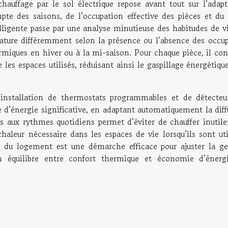
auffage par le sol électrique repose avant tout sur l’adapt
te des saisons, de l’occupation effective des pièces et du p
lligente passe par une analyse minutieuse des habitudes de vi
ure différemment selon la présence ou l’absence des occup
ermiques en hiver ou à la mi-saison. Pour chaque pièce, il co
e les espaces utilisés, réduisant ainsi le gaspillage énergétiqu
.
installation de thermostats programmables et de détecteu
’énergie significative, en adaptant automatiquement la diff
és aux rythmes quotidiens permet d’éviter de chauffer inutil
haleur nécessaire dans les espaces de vie lorsqu’ils sont uti
ion du logement est une démarche efficace pour ajuster la ge
un équilibre entre confort thermique et économie d’énerg