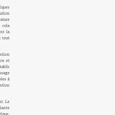
iques
ution
ature
 cela
nt la
t tout
stion
ion et
tablir
ssage
ées à
estion
nt. Le
iante
ique.