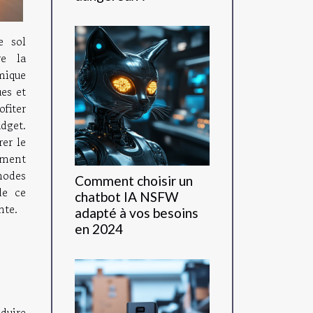
e sol
re la
mique
es et
ofiter
dget.
rer le
lement
hodes
Comment choisir un
de ce
chatbot IA NSFW
nte.
adapté à vos besoins
en 2024
oduire