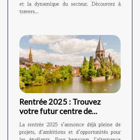
et la dynamique du secteur. Découvrez à
travers...
Rentrée 2025 : Trouvez
votre futur centre de
formation en alternance à
La rentrée 2025 s’annonce déjà pleine de
Metz !
projets, d’ambitions et d’opportunités pour
les étudiants. Pour beaucoup, l’alternance